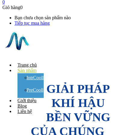
0
Giỏ hàng
0
Bạn chưa chọn sản phẩm nào
Tiếp tục mua hàng
Trang chủ
Sản phẩm
IntrCooll
GIẢI PHÁP
PreCooll
KHÍ HẬU
Giới thiệu
Blog
Liên hệ
BỀN VỮNG
CỦA CHÚNG